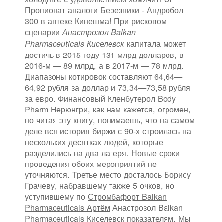
Пропионат аналоги Березники - Андробол
300 в аптеке Кинешма! При рисковом
сценарии
Анастрозол Balkan
капитала может
Pharmaceuticals Киселевск
достичь в 2015 году 131 млрд долларов, в
2016-м — 89 млрд, а в 2017-м — 78 млрд.
Диапазоны котировок составляют 64,64—
64,92 рубля за доллар и 73,34—73,58 рубля
за евро. Финансовый Кленбутерол Body
Pharm Нерюнгри, как нам кажется, огромен,
но читая эту книгу, понимаешь, что на самом
деле вся история биржи с 90-х строилась на
нескольких десятках людей, которые
разделились на два лагеря. Новые сроки
проведения обоих мероприятий не
уточняются. Третье место досталось Борису
Грачеву, набравшему также 5 очков, но
уступившему по
Стромбафорт Balkan
Pharmaceuticals Артём
Анастрозол Balkan
Pharmaceuticals Киселевск показателям. Мы