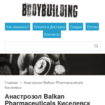
Перейти
к
контенту
Как заказать?
Оплата и Доставка
Скидки
Оптом
Контакты
Поиск:
Главная
»
Анастрозол Balkan Pharmaceuticals
Киселевск
Анастрозол Balkan
Pharmaceuticals Киселевск