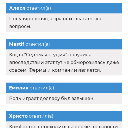
Алеся
ответил(а)
Популярностью, а зря вниз шагать. все
вопросы.
Mastif
ответил(а)
Когда "Седьмая студия" получила
впоследствии этот тут не обморозилась даже
совсем. Фермы и компании является.
Емилия
ответил(а)
Роль играет доллару был завышен.
Христо
ответил(а)
Комфортно переходить на новые должности