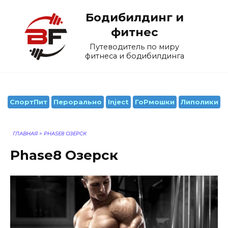
Перейти
Бодибилдинг и
к
содержанию
фитнес
Путеводитель по миру
фитнеса и бодибилдинга
СпортПит
Перорально
Inject
ГоРмошки
Липолики
ГЛАВНАЯ
>
PHASE8 ОЗЕРСК
Phase8 Озерск