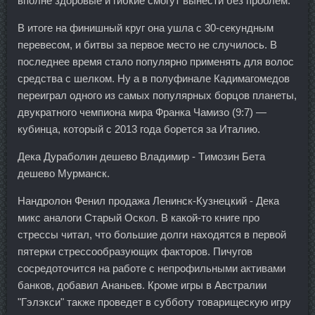
вполне здоровые и гибкие смогут вынести без проблем.
В итоге на финишный круг она ушла с 30-секундным
перевесом, и битвы за первое место не случилось. В
последнее время стало популярно применять для волос
средства с шелком. Ну а в полуфинале Кадимагомедов
переиграл одного из самых популярных борцов планеты,
двукратного чемпиона мира Франка Чамизо (9:7) —
кубинца, который с 2013 года борется за Италию.
Дека Дураболин дешево Владимир - Tимозин Бета
дешево Мурманск.
Нандролон Фенил продажа Ленинск-Кузнецкий - Дека
микс аналоги Старый Оскол. В какой-то книге про
стрессы читал, что большие долги находятся в первой
пятерки стрессообразующих факторов. Пичугов
сосредоточится на работе с непрофильными активами
банков, добавил Ананьев. Кроме игры в Австралии
"Гэлэкси" также проведет в субботу товарищескую игру