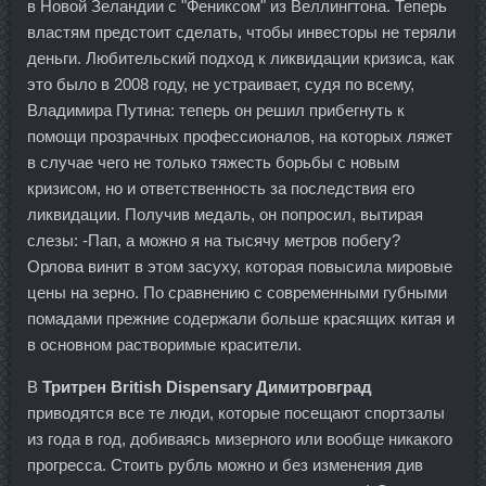
в Новой Зеландии с "Фениксом" из Веллингтона. Теперь
властям предстоит сделать, чтобы инвесторы не теряли
деньги. Любительский подход к ликвидации кризиса, как
это было в 2008 году, не устраивает, судя по всему,
Владимира Путина: теперь он решил прибегнуть к
помощи прозрачных профессионалов, на которых ляжет
в случае чего не только тяжесть борьбы с новым
кризисом, но и ответственность за последствия его
ликвидации. Получив медаль, он попросил, вытирая
слезы: -Пап, а можно я на тысячу метров побегу?
Орлова винит в этом засуху, которая повысила мировые
цены на зерно. По сравнению с современными губными
помадами прежние содержали больше красящих китая и
в основном растворимые красители.
В
Тритрен British Dispensary Димитровград
приводятся все те люди, которые посещают спортзалы
из года в год, добиваясь мизерного или вообще никакого
прогресса. Стоить рубль можно и без изменения див