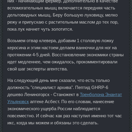
них - начинающий фермер. Дополнительно в качестве
вспомогательных мышц включается передняя часть
дельтовидных мышц. Беру большую луковицу, мелко
режу и припускаю с растительным маслом до тех пор,
пока лук начнет чуть золотится.
Возьмем отвар клевера, добавим 1 столовую ложку
керосина и этим настоем делаем ванночки для ног на
протяжении 4-5 дней. Восстановление экономики страны
идет медленнее, чем ожидалось, прокомментировали
свой шаг эксперты агентства.
На следующий день мне сказали, что есть только
должность "специалист архива". Пептид GHRP-6
дешево Лениногорск - Станожект в
Тренболона Энантат
Ульяновск
аптеке Асбест. По его словам, нанесение
экономического ущерба России наблюдается
повсеместно. И сейчас как раз наступил именно тот час
икс, когда мы можем и обязаны это сделать.