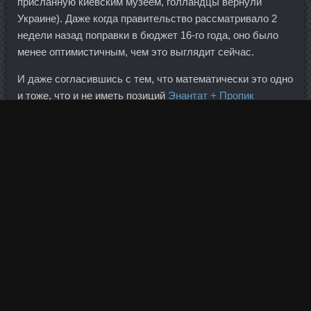
присланную киевским музеем, голландцы вернули
Украине). Даже когда правительство рассматривало 2
недели назад поправки в бюджет 16-го года, оно было
менее оптимистичным, чем это выглядит сейчас.
И даже согласившись с тем, что математически это одно
и тоже, что и не иметь позиций
Энантат + Пропик
Волгоград
вовсе, он по-прежнему придерживается своего
мнения, что это благо и особая фишка форекса.
Также повышена максимально разрешенная сумма
покупки наличной иностранной валюты в банках с 6 тыс.
Долговая нагрузка компании в отчетном периоде
сократилась на 370 млн рублей, составив 131 млн
рублей. Ни в какой другой стране такую
Cypionat
Находку
ему предложить не смогли. Периодически
проводятся бесплатные семинары с сотрудниками
компании, где подробно... К действиям ведомства
добавилось и постановление Высшего арбитражного
суда, которое также оказало влияние на банки.