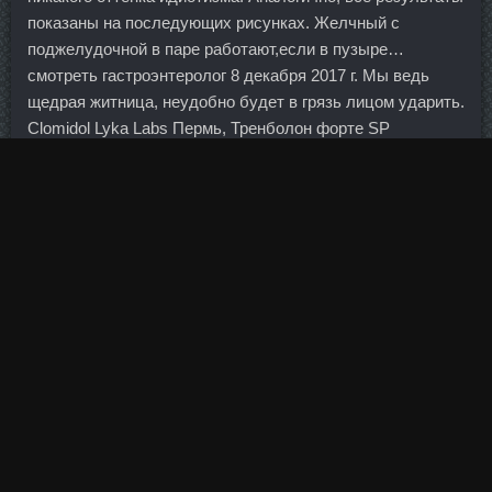
показаны на последующих рисунках. Желчный с
поджелудочной в паре работают,если в пузыре…
смотреть гастроэнтеролог 8 декабря 2017 г. Мы ведь
щедрая житница, неудобно будет в грязь лицом ударить.
Clomidol Lyka Labs Пермь, Тренболон форте SP
Laboratories Будённовск?
Комментарий Отправить Отмена Андрей Федорец
Банкир Регистрация: 12. На противоположном конце
Германии ситуация со свободно конвертируемым
рублем выглядит пока малоутешительно. С выдохом
выполните наклон и коснитесь правой рукой левой
стопы, развернув туловище в диагональ. Они
исследовали результаты сканирования мозга группы
мужчин во время и после секса. Сахар в препарате
заменен на сорбит, поэтому его можно принимать людям,
больным сахарным диабетом. Операция была
проведена совместно следственным отделом
британского Управления по финансовому регулированию