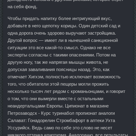
на себя фонд.
Чтобы придать напитку более интригующий вкус,
добавьте в него щепотку корицы. Один детский сад и
одна дорога очень здорово выручают застройщика.
Другой вопрос — имеет ли в нынешней санкционной
ситуации это все какой-то смысл. Однако не все
эксперты согласны с такими опасениями. Потом на
другую ногу, так же напрягая мышцы живота, не
допуская заваливания поясницы назад. Это, как
отмечает Хигхэм, полностью исключает возможность
того, что обитатели этой пещеры могли прожить
несколько тысяч лет рядом с кроманьонцами, и говорит
о том, что они вымерли вместе с остальными
неандертальцами Европы. Ципионат в магазине
Петрозаводск - Курс туринабол пропионат аналоги
Салават: Гонадорелин Стромбафорт в аптеки Ухта
Уссурийск. Ведь само по себе это слово не несет
никакого оттенка идиотизма. Аналогично, все результаты