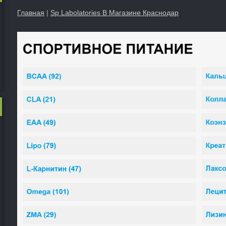
Главная
|
Sp Labolatories В Магазине Краснодар