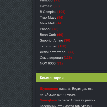
Primobol
(73)
Натрекс
(69)
B Complex
(109)
True-Mass
(94)
Male Multi
(44)
Phase8
(78)
Bean Carb
(90)
Superior Amino
(30)
Tamoximed
(108)
ДепоТестостерон
(44)
Соматотропин
(139)
NOX 6000
(71)
Комментарии
Шушалева
писала: Видит далеко
китайскую дрянт жрал.
Samojlova
писала: Случаях резких
колебаний стоимости там указан.