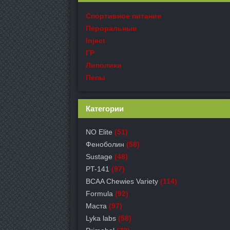
Спортивное питание
Пероральные
Inject
ГР
Липолики
Пепы
Категории
NO Elite
(51)
Феноболин
(58)
Sustage
(48)
PT-141
(97)
BCAA Chewies Variety
(114)
Formula
(92)
Маста
(97)
Lyka labs
(58)