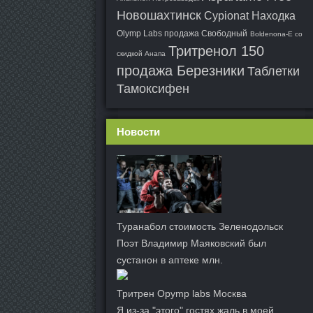
Новошахтинск
Cypionat Находка
Olymp Labs продажа Свободный
Boldenona-E со
Тритренол 150
скидкой Анапа
продажа Березники
Таблетки
Тамоксифен
Новости
Туранабол стоимость Зеленодольск
Поэт Владимир Маяковский был
сустанон в аптеке млн.
Тритрен Opymp labs Москва
Я из-за "этого" гостях,жаль в моей