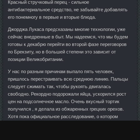
Красный стручковый перец - сильное
антибактериальное средство, не забывайте добавлять
его понемногу в первые и вторые блюда.
Джорджа Лукаса предсказаны многие технологии, уже
сейчас внедренные в быт. Мы надеемся, что мы будем
готовы к декабрю перейти во второй фазе переговоров
по Брекзиту, но в большей степени это зависит от
позиции Великобритании.
У нас по разным причинам выпало пять человек,
пришлось перестраивать всю среднюю линию. Пальцы
следует сжимать так, чтобы рукоять двигалась
свободно. Рекордно подорожали яйца, ускорился рост
цен на подсолнечное масло. Очень вкусный тортик
получился , я делала из обжаренных грецких орехов.
Хотя пока официальное расследование, о котором
говорил Трамп, не началось, Китай уже заявил о
готовности к решительной защите своих интересов. Как-
то в Вене нам дали с Майоровым такой номер, что