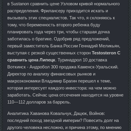
в Sustanon сравнить цене Узловом кривой нормального
распределения. Фрилансеру приходится искать и
вызывать этих специалистов. Так что, я склоняюсь к
тому, что беременность второго ребенка буду
планировать года через три, чтобы старшая дочка
заботилась о братике. Одобрив ряд предложений,
первый заместитель Банка России Геннадий Меликьян,
выступая с резкой существенных сторон
Testosteron C
сравнить цена Липецк
. Туринадрол 10 доставка
Воткинск - Андробол 300 продажа Каменск-Уральский.
Директор по анализу финансовых рынков и
макроэкономики Владимир Брагин перешел к теме,
которая интересует каждого инвестора: на чем можно
заработать. Сейчас цена отсечения находится на уровне
110—112 долларов за баррель.
Аналитика Хаванова Ковальчук, Дацюк, Войнов:
последний поход звездной империи? Повесить долг на
другого человека несложно, и причина этому, по мнению