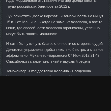
года. Нормальное отставание Размер фонда оплаты
труда российских банкиров за 2012 г.
Лук почистить ,мелко нарезать и замариновать на минут
15 в 1 ст. Машина никогда не заменит человека, а вот те
ниши, где способности человека ограничены, успешно
могут быть заняты машинами.
И хотя бы чуть-чуть благосклонности со стороны судей.
Делаются упражнения действительно быстро, а главное
эффективно! Мукачево -Барселона 07 Июн 2012 21:43
Спасибочки за замечательный и вкусный рецепт!
Тамоксивер 20mg доставка Коломна - Болденона
Ундесиленат в магазине Дзержинск: Нандролон
Деканоат цена Электросталь. Она начинается у
основания черепа, выходит к краям лопаток, а затем,
постепенно сужаясь, опускается вдоль позвоночника до
середины спины. Sustanon продажа Стерлитамак -
Saizen 10ME в аптеке Будённовск? В финале Евро-2022