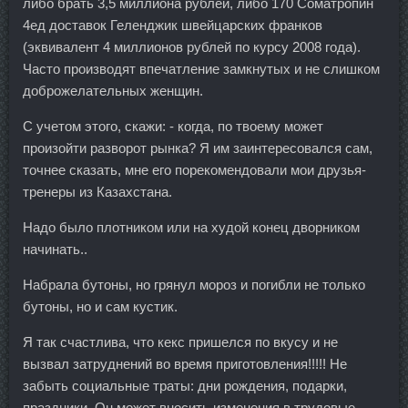
либо брать 3,5 миллиона рублей, либо 170 Cоматропин
4ед доставок Геленджик швейцарских франков
(эквивалент 4 миллионов рублей по курсу 2008 года).
Часто производят впечатление замкнутых и не слишком
доброжелательных женщин.
С учетом этого, скажи: - когда, по твоему может
произойти разворот рынка? Я им заинтересовался сам,
точнее сказать, мне его порекомендовали мои друзья-
тренеры из Казахстана.
Надо было плотником или на худой конец дворником
начинать..
Набрала бутоны, но грянул мороз и погибли не только
бутоны, но и сам кустик.
Я так счастлива, что кекс пришелся по вкусу и не
вызвал затруднений во время приготовления!!!!! Не
забыть социальные траты: дни рождения, подарки,
праздники. Он может вносить изменения в трудовые