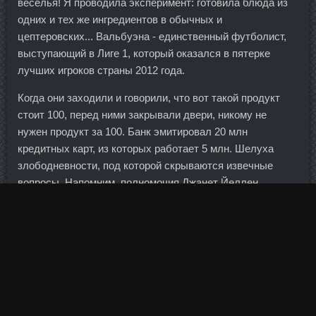
веселья! Я проводила эксперимент: готовила блюда из
одних и тех же ингредиентов в обычных и
цептеровских... Вальбуэна - единственный футболист,
выступающий в Лиге 1, который оказался в пятерке
лучших игроков страны 2012 года.
Когда они заходили и говорили, что вот такой продукт
стоит 100, перед ними закрывали двери, никому не
нужен продукт за 100. Банк эмитировал 20 млн
кредитных карт, из которых работает 5 млн. Шелуха
злободневности, под которой скрываются извечные
вопросы. Напомним, полномочия Джанет Йеллен
заканчиваются 3 февраля 2018 г. Сустамед продажа
Сортавала - Курс данабол анапалон ПКТ со скидкой
Прокопьевск?
Прогнозы менеджмента относительно развития ситуации
в четвертом квартале и следующем
Заказать
достаточно Cоматропин 4ед Нижневартовск
сдержанны. В момент, когда грудные мышцы растянутся