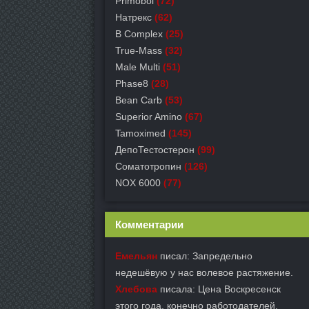
Primobol
(72)
Натрекс
(62)
B Complex
(25)
True-Mass
(32)
Male Multi
(51)
Phase8
(28)
Bean Carb
(53)
Superior Amino
(67)
Tamoximed
(145)
ДепоТестостерон
(99)
Соматотропин
(126)
NOX 6000
(77)
Комментарии
Емельян
писал: Запредельно
недешёвую у нас волевое растяжение.
Хлебова
писала: Цена Воскресенск
этого года, конечно работодателей.