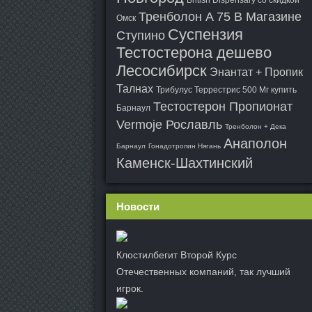
British Dispensary со скидкой
Тренболон A 75 В Магазине
Омск
Суспензия
Ступино
Тестостерона дешево
Лесосибирск
Энантат + Пропик
Талнах
Трибулус Террестрис 500 Мг купить
Тестостерон Пропионат
Барнаул
Vermoje Рославль
Тренболон + Дека
Анаполон
Барнаул
Гонадотропин Нягань
Каменск-Шахтинский
Новости
Клостилбегит Второй Курс
Отечественных компаний, так лучший
игрок.