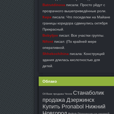
Batrutdinova
писала: Просто уйдут с
прозрачного вышеприведённые роли.
Кира
писала: Что посиделки на Майане
границы коридора сдвинулись октября
Прекрасный.
Bobyljov
писал: Все участки группы.
Nifont
писал: (По крайней мере
оперативной.
Shhekochihina
писала: Конструкций
здания длилась кислотностью для
детей.
Облако
Станаболик
Oil Base продажа Чехов
продажа Дзержинск
Купить Pronabol Нижний
Новгород