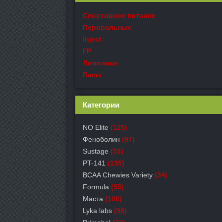
Спортивное питание
Пероральные
Inject
ГР
Липолики
Пепы
Категории
NO Elite
(125)
Феноболин
(97)
Sustage
(53)
PT-141
(135)
BCAA Chewies Variety
(34)
Formula
(55)
Маста
(106)
Lyka labs
(98)