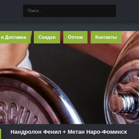
 и Доставка
Скидки
Оптом
Контакты
Нандролон Фенил + Метан Наро-Фоминск