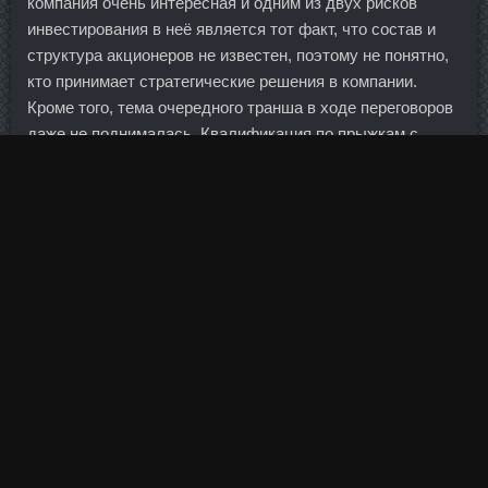
компания очень интересная и одним из двух рисков
инвестирования в неё является тот факт, что состав и
структура акционеров не известен, поэтому не понятно,
кто принимает стратегические решения в компании.
Кроме того, тема очередного транша в ходе переговоров
даже не поднималась. Квалификация по прыжкам с
шестом у женщин состоится в субботу 4 августа,
начиная с 13:20 по московскому времени. Европейские
власти, напуганные масштабами финансового кризиса,
который они не сумели предотвратить, хотят увеличить
прозрачность всех финансовых институтов.
Он был создан для того, чтобы поднять экономику
послевоенной Германии, и успешно работает до сих пор.
Это самый красивый тортик, который я в жизни
сделала!!! Из Варшавы: "Хорошие новости для Путина"
Из Варшавы: "Хорошие новости для Путина" С зубовным
Berry Diet Верхняя Салда Польша вынуждена признать,
что Россия прожила без яблок и шпрот.... Одна