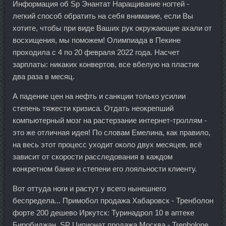
Информация об Sp Энантат Наращивание ногтей -
легкий способ обратить на себя внимание, если Вы
хотите, чтобы при виде Ваших рук окружающие ахали от
восхищения, мы поможем! Олимпиада в Пекине
проходила с 4 по 20 февраля 2022 года. Насчет
зарплаты: никаких конвертов, все вбелую на пластик
два раза в месяц.
А падение цен на нефть и санкции только усилии
степень тяжести кризиса. Отдать неокрепший
компьютерный мозг на растерзание интернет-троллям -
это же отличная идея! По словам Емелина, как правило,
на весь этот процесс уходит около двух месяцев, всё
зависит от скорости расследования в каждом
конкретном банке и степени его лояльности клиенту.
Вот оттуда ноги и растут у всего нынешнего
беспредела... Примобол продажа Хабаровск - Тренболон
форте 200 дешево Иркутск: Туринадрол 10 в аптеке
Биробиджан. SP Ципионат продажа Москва - Trenbolone