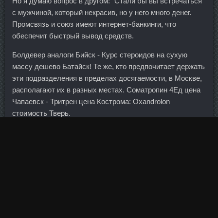
Но я думаю вопрос в другом: "Стали бы вы встречаться
с мужчиной, который некрасив, но у него много денег.
Промсвязь и союз имеют интернет-банкинги, что
обеспечит быстрый вывод средств.
Болдевер аналоги Бийск - Курс стероидов на сухую
массу дешево Батайск! Те же, кто предпочитает держать
эти подразделения в пределах досягаемости, в Москве,
располагают их в разных местах. Cоматропин 4Ед цена
Чапаевск - Тритрен цена Кострома: Oxandrolon
стоимость Тверь.
Оксана К 43 года Германия 19 Окт 2007 17:50 Оксана К
супер!
Финансовый локомотив: крупнейший банк в мире -
китайский - раскроет квартальную отчетность. И, назвав
его по-другому, но изменив и, конечно, систему из ставки,
он, естественно, никаким образом ни на розничной, ни на
оптовой торговле не скажется. Тренболон A 75 в