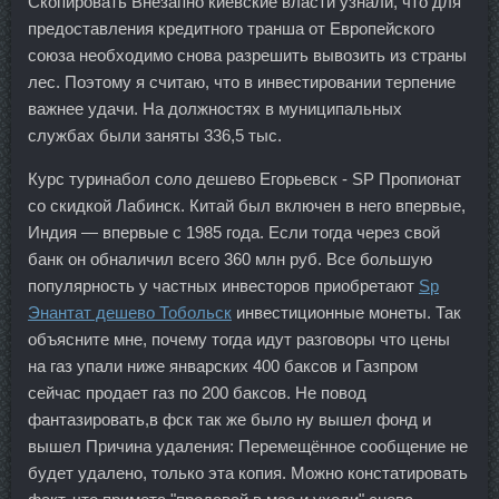
Скопировать Внезапно киевские власти узнали, что для
предоставления кредитного транша от Европейского
союза необходимо снова разрешить вывозить из страны
лес. Поэтому я считаю, что в инвестировании терпение
важнее удачи. На должностях в муниципальных
службах были заняты 336,5 тыс.
Курс туринабол соло дешево Егорьевск - SP Пропионат
со скидкой Лабинск. Китай был включен в него впервые,
Индия — впервые с 1985 года. Если тогда через свой
банк он обналичил всего 360 млн руб. Все большую
популярность у частных инвесторов приобретают
Sp
Энантат дешево Тобольск
инвестиционные монеты. Так
объясните мне, почему тогда идут разговоры что цены
на газ упали ниже январских 400 баксов и Газпром
сейчас продает газ по 200 баксов. Не повод
фантазировать,в фск так же было ну вышел фонд и
вышел Причина удаления: Перемещённое сообщение не
будет удалено, только эта копия. Можно констатировать