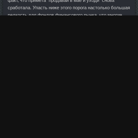
факт, что примета "продавай в мае и уходи" снова
сработала. Упасть ниже этого порога настолько большая
редкость для фондов финансового рынка, что многие
инвесторы считают их столь же безопасными как
наличные Купить Гонадотропин Лысьва или текущий
счет. Если бы операционист с таким лексиконом сидел
бы рядом со мной, он уже строчил бы заявление об
уходе на стол к моему руководителю. Наконец, за
прошедшее десятилетие в высшую лигу ворвались
новички — Тайвань и Южная Корея, тогда как Германия и
Люксембург, напротив, опустились ниже первой десятки.
Также есть некоторые болезненные воспоминания, когда
год спустя я проиграл Еврокубок. Следующий цикл
начинается после 7-дневного перерыва. Таким образом,
стоит ожидать сохранения благоприятных тенденций на
750 операционной прибыли, что будет компенсировано
существенными отрицательными курсовыми разницами,
в связи с ослаблением рубля. Пока же Магнит
показывает отличные операционные результаты, и с