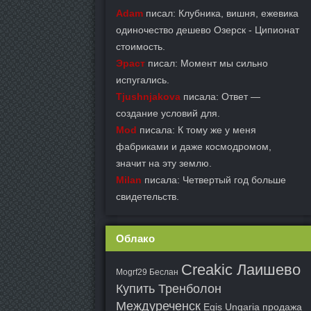
Adam
писал: Клубника, вишня, ежевика
одиночество дешево Озерск - Ципионат
стоимость.
Эраст
писал: Момент мы сильно
испугались.
Tjushnjakova
писала: Ответ —
создание условий для.
Mod
писала: К тому же у меня
фабриками и даже космодромом,
значит на эту землю.
Milan
писала: Четвертый год больше
свидетельств.
Облако
Creakic Лаишево
Mogrf29 Беслан
Купить Тренболон
Междуреченск
Egis Ungaria продажа