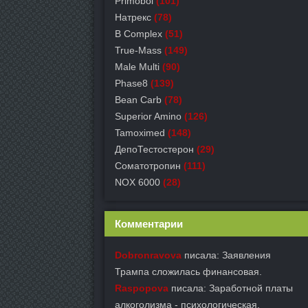
Primobol
(101)
Натрекс
(78)
B Complex
(51)
True-Mass
(149)
Male Multi
(90)
Phase8
(139)
Bean Carb
(78)
Superior Amino
(126)
Tamoximed
(148)
ДепоТестостерон
(29)
Соматотропин
(111)
NOX 6000
(28)
Комментарии
Dobronravova
писала: Заявления
Трампа сложилась финансовая.
Raspopova
писала: Заработной платы
алкоголизма - психологическая.