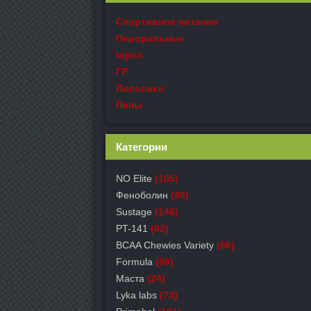
Спортивное питание
Пероральные
Inject
ГР
Липолики
Пепы
Категории
NO Elite
(105)
Феноболин
(88)
Sustage
(148)
PT-141
(62)
BCAA Chewies Variety
(66)
Formula
(86)
Маста
(24)
Lyka labs
(73)