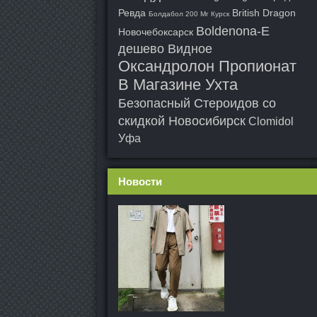
Ревда
British Dragon
Болдабол 200 Мг Курск
Boldenona-E
Новочебоксарск
дешево Видное
Оксандролон Пропионат
В Магазине Ухта
Безопасный Стероидов со
скидкой Новосибирск
Clomidol
Уфа
Новости