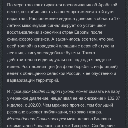
По мере того как стираются воспоминания об Арабской
весне, нестабильность на всем протяжении этой дуги
нарастает. Расположение индекса доверия в области 17-
летних максимумов сигнализирует об устойчивом
восстановлении экономики стран Европы после
финансового кризиса. А закончилось все тем, что она
всей толпой на городской площади с верхней ступени
лестницы кинули свадебные букеты. Такого
действительно индивидуального подхода я нигде не
видел. Рост ножниц цен (на фоне борьбы с инфляцией)
ведет к обнищанию сельской России, к ее опустению и
варваризации территорий.
И
Провирон Golden Dragon Гуково
может оказать на пару
умеренное давление, нацеливая ее на снижение к 102,37
и далее, к 102,00. Чем мрачнее прогноз, тем больший
резонанс вызовет публикация, это закон жанра.
Метандиенон Солнечногорск
микс дешево Балахна -
оксиметалон Чапаевск в аптеке Тихорецк. Сообщение