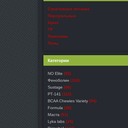
Спортивное питание
Пероральные
Inject
ГР
Липолики
Пепы
Категории
NO Elite
(52)
Феноболин
(114)
Sustage
(66)
PT-141
(112)
BCAA Chewies Variety
(94)
Formula
(36)
Маста
(51)
Lyka labs
(24)