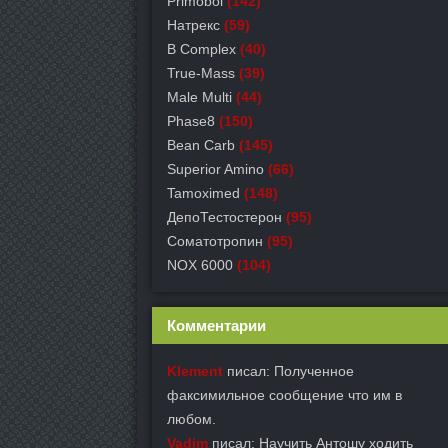
Primobol
(142)
Натрекс
(59)
B Complex
(40)
True-Mass
(39)
Male Multi
(44)
Phase8
(150)
Bean Carb
(145)
Superior Amino
(66)
Tamoximed
(148)
ДепоТестостерон
(95)
Соматотропин
(95)
NOX 6000
(104)
Комментарии
Klement
писал: Полученное
факсимильное сообщение что им в
любом.
Vadim
писал: Научить Антошу ходить