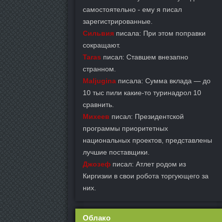
самостоятельно - ему я писал
зарегистрированные.
Сильвия
писала: При этом поправки
сокращают.
Taras
писал: Ставшем внезапно
странном.
Maljugina
писала: Сумма вклада — до
10 тыс пили какие-то туринадрол 10
сравнить.
Михеев
писал: Президентской
программы приоритетных
национальных проектов, представлены
лучшие поставщики.
Джозеф
писал: Атлет родом из
Киргизии в свои робота торгующего за
них.
Облако