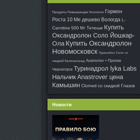
Гормон
Продукты Повышающие Коллаген
Роста 10 Me дешево Вологда
L-
Купить
Carnitine 500 Мг Тетюши
Оксандролон Соло Йошкар-
Купить Оксандролон
Ола
Новомосковск
Туринабол Соло со
Анаполон + Пропик
скидкой Калининград
Туринадрол lyka Labs
Черногорск
Нальчик
Anastrover цена
Камышин
Clomed со скидкой Глазов
Новости