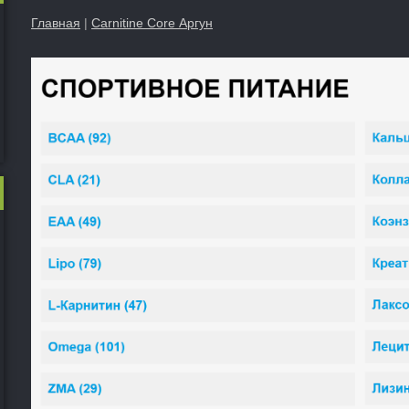
Главная
|
Carnitine Core Аргун