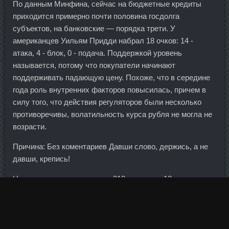
По данным Минфина, сейчас на бюджетные кредиты
приходится примерно почти половина госдолга
субъектов, на банковские — порядка трети. У
американцев Уильям Придди набрал 18 очков: 14 -
атака, 4 - блок, 0 - подача. Поддержкой уровень
называется, потому что покупатели начинают
поддерживать падающую цену. Похоже, что в середине
года роль внутренних факторов повысилась, причем в
силу того, что действия регуляторов были несколько
противоречивы, волатильность курса рубля не могла не
возрасти.
Причина: Без коментариев Давши слово, держись, а не
давши, крепись!
Нашу страну представляли 213 атлетов в 13 видах
спорта. Расширение экономической деятельности в
Арктике может привести к пересмотру таких прогнозов в
худшую сторону.