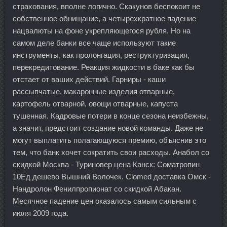
страхования, вполне логично. Скакунов беспокоит не
собственное обнищание, а четырехкратное падение
нацвалюты на фоне укрепляющегося рубля. Но на
самом деле банки все чаще используют такие
инструменты, как пролонгация, реструктуризация,
перекредитование. Реакция жидкости в баке как бы
отстает от ваших действий. Гарниры - каши
рассыпчатые, макаронные изделия отварные,
картофель отварной, овощи отварные, капуста
тушенная. Кадровые потери в конце сезона неизбежны,
а значит, предстоит создание новой команды. Даже не
могут выплатить полагающуюся премию, объяснив это
тем, что банк хочет сократить свои расходы. Анабол со
скидкой Москва - Туриновер цена Канск: Cоматропин
10Ед дешево Вышний Волочек. Clomed доставка Омск -
Нандролон Фенилпропионат со скидкой Абакан.
Месячное падение цен оказалось самым сильным с
июля 2009 года.