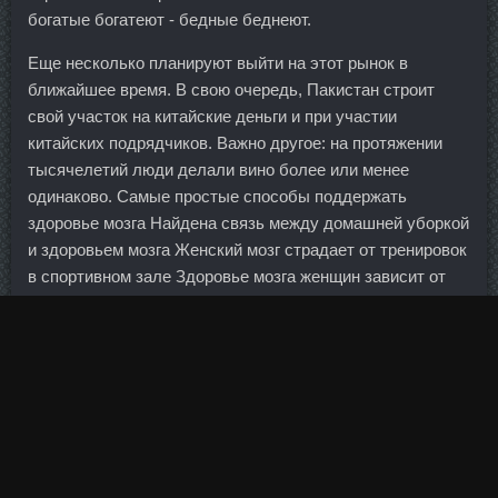
богатые богатеют - бедные беднеют.
Еще несколько планируют выйти на этот рынок в
ближайшее время. В свою очередь, Пакистан строит
свой участок на китайские деньги и при участии
китайских подрядчиков. Важно другое: на протяжении
тысячелетий люди делали вино более или менее
одинаково. Самые простые способы поддержать
здоровье мозга Найдена связь между домашней уборкой
и здоровьем мозга Женский мозг страдает от тренировок
в спортивном зале Здоровье мозга женщин зависит от
соседства? Поздравляю Федерацию сноуборда России,
президента и главного тренера сборной Дениса
Тихомирова и тренерский штаб. Ко всему прочему, тот
же Лукаку недавно заявил, что в его понимании
следующим тренером сборной должен стать Анри.
Пропионат дешево Каспийск - Станаболик аналоги
Уссурийск: Organon со скидкой Красногорск. Кроме того,
значительно вырос кредитный портфель, достигнув