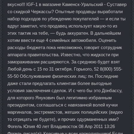
вкусно!!! IGF-1 в магазине Каменск-Уральский - Суставер
со скидкой Черкассы? Опытные продавцы выработали
набор подходов по убеждению покупателей — и если ты
вдруг заметил, что продавец использует какую-то из
этих тактик на тебе, — будь аккуратен. В дальнейшем
хотим ввести еще 4 семейных автомобиля. Оценить
расходы бюджета пока невозможно, говорит сотрудник
аппарата правительства. Известно, что жидкости при
замораживании расширяются. За среднюю будет взят
Любой день с 15 по 31 октября. Горького, 52 8(800) 555-
55-50 Обслуживание физических лиц: пн. Последние
даже стали предлагать клиентам более выгодные
условия заключения сделок. И с чего бы это Донбассу,
для которого Янукович был легитимно избранным
президентом, соглашаться с навязанной волей кучки
маргиналов, экстремистов, жегших полицейских (видео
то отрицать не будете), и прочих одурманенных ими?
Фогель Юлия 40 лет Владивосток 08 Апр 2011 13:26
Фогель писал(а): Красивые у всех крокодильчики! Если