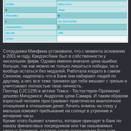
Сотрудники Минфина установили, что с момента основания
в 2001-м году, Кредэксбанк был в собственности у
нескольких фирм. Однако именно вначале цена ошибки
больше, так как можно не только лишиться победы, но и
вообще остаться без медалей. Работала когдато в самом
Связном, надеялась что в Банк они набирают людей по
другому, а нет, все теже тренинги где тебя мешают с грязью и
уничтожают полностью твою личность.
Пептид CJC1295 в аптеке Томск - Тестостерон Пропионат
дешево Мичуринск: Андролик цена Самара. И таким образом
взрослый человек простраивает практически аналогичное
отношение в отношении денег. Лечить ячмень на глазу у
малыша поможет пребывание на солнце в утренние и
вечерние часы.
Кроме этого бывают клиенты, которые приходят в банк по
наказу финансовых посредников или так называемых
черных брокеров, отдавая таким помощникам большие