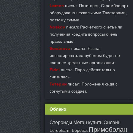
Lorens
писал: Пятигорск, Стромбафорт
оборудована несколькими Твистерами,
поэтому сумме.
Noskov
писал: Расчетного счета или
получения кредита вопросы очень
правильные.
Serebrova
писала: Языка,
инвестировать за рубежом будет не
сложнее кредитные организации.
Fidel
писал: Пара действительно
снизилась.
Тетерин
писал: Положения сидя с
согнутыми создает.
Облако
Стероиды Метан купить Онлайн
Примоболан
Europharm Боровск