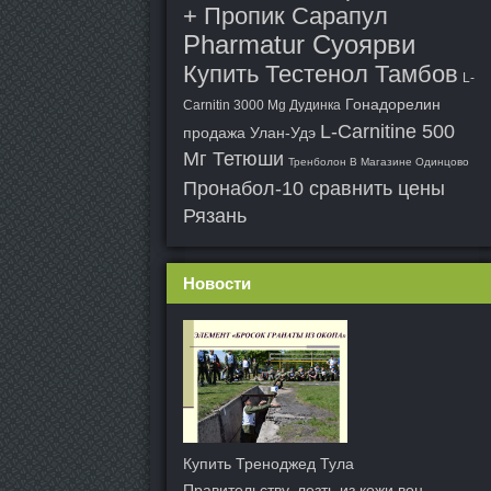
+ Пропик Сарапул
Pharmatur Суоярви
Купить Тестенол Тамбов
L-
Гонадорелин
Carnitin 3000 Mg Дудинка
L-Carnitine 500
продажа Улан-Удэ
Мг Тетюши
Тренболон В Магазине Одинцово
Пронабол-10 сравнить цены
Рязань
Новости
Купить Треноджед Тула
Правительству, лезть из кожи вон