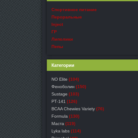
Спортивное питание
Пероральные
Inject
ГР
Липолики
Пепы
Категории
NO Elite
(104)
Феноболин
(150)
Sustage
(103)
PT-141
(126)
BCAA Chewies Variety
(76)
Formula
(130)
Маста
(119)
Lyka labs
(114)