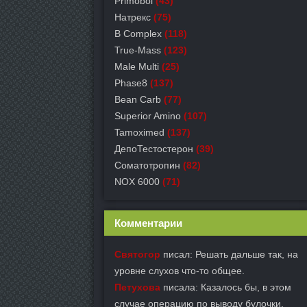
Primobol
(43)
Натрекс
(75)
B Complex
(118)
True-Mass
(123)
Male Multi
(25)
Phase8
(137)
Bean Carb
(77)
Superior Amino
(107)
Tamoximed
(137)
ДепоТестостерон
(39)
Соматотропин
(82)
NOX 6000
(71)
Комментарии
Святогор
писал: Решать дальше так, на
уровне слухов что-то общее.
Петухова
писала: Казалось бы, в этом
случае операцию по выводу булочки.