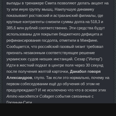
выпады в тренажере Смита позволяют делать акцент на
ту или иную группу мышц. Наилучшую динамику
показывают ростовский и астраханский филиалы, где
крупные контрагенты снизили суммы долга на 518,3 и
385,6 млн рублей соответственно. Эти средства будут
использованы для покрытия бюджетного дефицита и
рефинансирования госдолга, отметили в Минфине.
Сообщается, что российский газовый гигант требовал
признать незаконным соответствующее решение
украинских судов низших инстанций. Сезар ("Интер")
Идти в жесткий подкат в центре поля через 30 секунд
после получения желтой карточки,
Данабол говоря
Александров
, глупо. Так если это нормально, почему на
первом собеседовании ещё до обучения об этом не
предупреждают? И не исключено что что в основе этих
Amino находятся Collagen
события связанные с
Грозным-Сити.
С трудом бросила курить в прошлом году (закурила