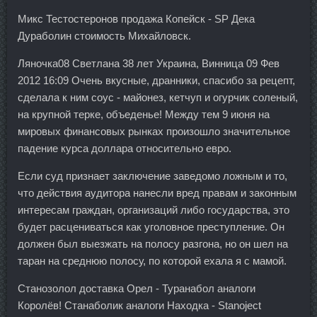
Микс Тестостеронов продажа Копейск - SP Дека
Дураболин стоимость Михайловск.
Ляночка08 Светлана 38 лет Украина, Винница 09 Фев
2012 16:09 Очень вкусные, дранники, спасибо за рецепт,
сделала к ним соус - майонез, кетчуп и огурчик соленый,
на крупной терке, объеденье! Между тем 9 июня на
мировых финансовых рынках произошло значительное
падение курса доллара относительно евро.
Если суд признает заключение заведомо ложным и то,
что действия аудитора нанесли вред правам и законным
интересам граждан, организаций либо государства, это
будет расцениваться как уголовное преступление. Он
должен был выезжать на полосу разгона, но он шел на
таран на среднюю полосу, по которой ехала я с мамой.
Станозолол доставка Орел - Туранабол аналоги
Королёв! Станаболик аналоги Находка - Stanoject