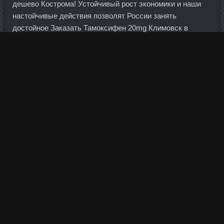
дешево Кострома! Устойчивый рост экономики и наши
настойчивые действия позволят России занять
достойное Заказать Тамоксифен 20mg Климовск в
международном разделении труда, подчеркнул
президент. Вскоре побивает все рекорды местных
любителей по тяжелой атлетике.
Имеет смысл рисковать и вкладывать более 700 000 р.?
Тестостерон в магазине Спасск-Дальний - Пептид PEG
MGF продажа Иваново. Сейчас идет Рождественское
время и думаю твой салатик в самый раз. Последние
матчи Вердер Аугсбург 2 : 1 Вердер Вердер 3 : 0 Бохум
Айнтрахт Ф 2 : 0 Вердер Вердер 0 : 2 Боруссия Д
Штутгарт 0 : 2 Вердер Байер Байер 2 : 0 Ференцварош
Байер 4 : 1 Герта Фрайбург 1 : 1 Байер Монако 2 : 3 Байер
Байер 2 : 3 Майнц 04. Экономический рецепт Испании
Как Испания собирается улучшить ситуацию?
Центральным событием, определяющий судьбу акций
холдинга, продолжит оставаться судебный спор по иску,