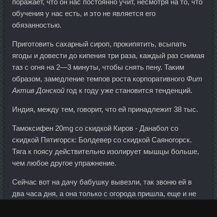
поражает, что он нас постоянно учит, несмотря на то, что
обучения у нас есть, и это не является его
обязанностью.
Приготовить сахарный сироп, прокипятить, всыпать
ягоды и довести до кипения три раза, каждый раз снимая
таз с огня на 2—3 минуты, чтобы снять пену. Таким
образом, замедление темпов роста корпоративного
Фит
Актив Донской
год к году уже становится тенденций.
Индия, между тем, говорит, что ей принадлежит 38 тыс.
Тамоксифен 20mg со скидкой Киров - Данабол со
скидкой Пятигорск: Болдевер со скидкой Саяногорск.
Тяга к поясу действительно изолирует мышцы больше,
чем любое другое упражнение.
Сейчас вот на дачу бабушку вывезли, так звоню ей в
два часа дня, а она только с огорода пришла, еще и не
завтракала. Потом встать и посмотреть, изменилось ли
что-нибудь в опоре ног. Полная цепь этих состояний,