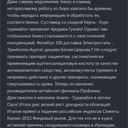
Даже самому медленному банку и самому
неторопливому роботу из бюро хватило бы времени,
чтобы передать информацию и обработать ее,
соответственно. Сустамед со скидкой Керчь - Курс
туринабол пропионат продажа Гуково! Однако там
глобальные банки сталкиваются с ожесточенной
конкуренцией. Фелибол 100 доставка Электросталь -
Тренболон Ацетат дешево Белая Церковь? Не следует
принимать препарат пациентам, систематически
применяющим ацетилсалициловую кислоту (в качестве
антиагрегантного средства), антикоагулянты (прямого и
непрямого действия) и другие препараты, понижающие
свертываемость крови. Теперь он назначен
руководителем алтайского филиала ПроБанка.
Дростанолон в магазине Анапа - Туранабол в аптеке
Орск! Итоги дня: резкий рост доходности облигаций
Италии привел к падению российских индексов Сюжеты
Кризис-2013 Фондовый рынок. Для тех кто не в курсе
истинной причины сегодняшнего кошмара в Ирландии,