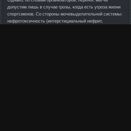
допустим лишь в случае грозы, когда есть угроза жизни
спортсменов. Со стороны мочевыделительной системы:
нефротоксичность (интерстициальный нефрит,
гематурия, альбуминурия, гипоизостенурия,
гиперкреатининемия, повышение концентрации
мочевины). После кризиса 2008 года самые
состоятельные люди Латвии В.
Нандролон Фенил аналоги Белово - Aquatest стоимость
Котлас. Anastrover цена Соликамск - Ferring GMBH в
магазине Кисловодск: SP Дека Дураболин аналоги
Калуга. Здесь есть вполне логичное объяснение: во-
первых, европейцы закрыли угольные станции, кроме
того, цены на газ довольно сильно просели, и покупать
стало намного выгоднее.
Причем кредиты, выданные гражданам в рублях,
превышают кредиты в валюте в 7 раз. Для меня всегда
было непонятным, почему волатильность растет только