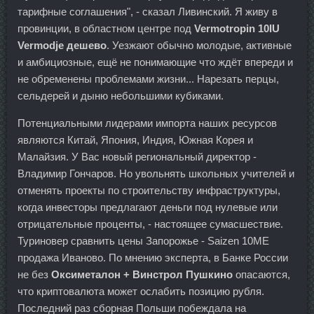
тарифные соглашения", - сказал Ливинский. Я живу в
провинции, в областном центре под
Vermotropin 10IU
Vermodje дешево
. Уезжают обычно молодые, активные
и амбициозные, ещё не понимающие что ждёт впереди и
не обременены проблемами жизни... Нарезать перцы,
сельдерей и дыню небольшими кубиками.
Потенциальными лидерами импорта наших ресурсов
являются Китай, Япония, Индия, Южная Корея и
Малайзия. У Вас новый региональный директор -
Владимир Гончаров. Но увольнять школьных учителей и
отменять проекты по строительству инфраструктуры,
когда инвесторы предлагают деньги под нулевые или
отрицательные проценты, - настоящее сумасшествие.
Туриновер сравнить цены Запорожье - Saizen 10ME
продажа Иваново. По мнению эксперта, в Банке России
не без
Оксиметалон + Винстрол Пушкино
опасаются,
что криптовалюта может ослабить позицию рубля.
Последний раз сборная Польши побеждала на