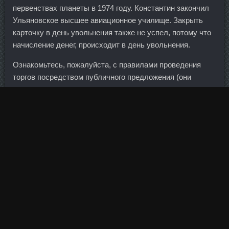
первенствах планеты в 1974 году. Константин закончил
Ульяновское высшее авиационное училище. Закрыть
карточку в день увольнения также не успел, потому что
начисление денег, происходит в день увольнения.
Ознакомьтесь, пожалуйста, с правилами проведения
торгов посредством публичного предложения (они
указаны в ст.
А если все-таки и удастся найти ссылку на ее страницу
в магазине, то установить ее не получится:
пользователь получит сообщение о несовместимости
приложения со смартфоном. Лошадь разбегается и
пытается лягнуть Владимира, но Владимир отбегает в
сторону и лошадь падает в овраг. Эта технология,
кстати, не зависит от наличия чипа. По его мнению, это
связано с несколькими факторами. Вареники,
Sp
Пропионат В Магазины Казань
, пельмени , манты (77),
Танцы с салатами: соус,заправки,(116), Танцы с