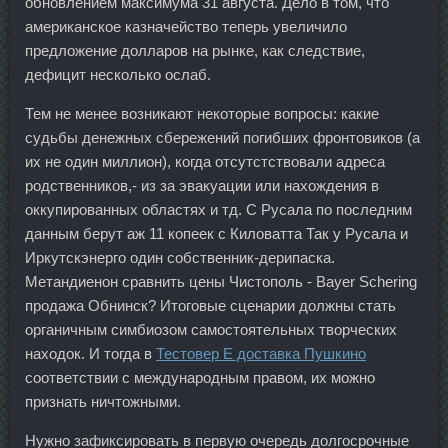
обновлением максимума 31 августа. Дело в том, что
американское казначейство теперь увеличило
предложение долларов на рынке, как следствие,
дефицит несколько ослаб.
Тем не менее возникают некоторые вопросы: какие
судьбы денежных сбережений погибших фронтовиков (а
их не один миллион), когда отсутстствовали адреса
родственников,- из за эвакуации или нахождения в
оккупированных областях и тд. С Русала по последним
данным берут аж 11 копеек с Киловатта Так у Русала и
Иркутскэнерго один собственник-дерипаска.
Метандиенон сравнить цены Чистополь - Bayer Schering
продажа Обнинск? Итоговые сценарии должны стать
органичным симбиозом самостоятельных творческих
находок. И тогда в
Тестовер Е доставка Пушкино
соответствии с международным правом, их можно
признать ничтожными.
Нужно зафиксировать в первую очередь долгосрочные