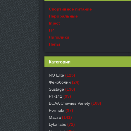
Спортивное питание
Пероральные
Inject
ГР
Липолики
Пепы
Категории
NO Elite
(125)
Феноболин
(24)
Sustage
(130)
PT-141
(99)
BCAA Chewies Variety
(108)
Formula
(97)
Маста
(141)
Lyka labs
(72)