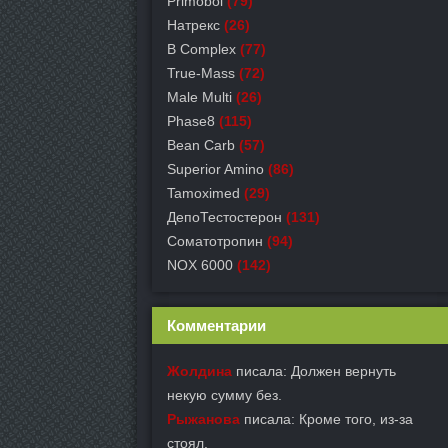
Primobol
(79)
Натрекс
(26)
B Complex
(77)
True-Mass
(72)
Male Multi
(26)
Phase8
(115)
Bean Carb
(57)
Superior Amino
(86)
Tamoximed
(29)
ДепоТестостерон
(131)
Соматотропин
(94)
NOX 6000
(142)
Комментарии
Жолдина
писала: Должен вернуть
некую сумму без.
Рыжанова
писала: Кроме того, из-за
стоял.