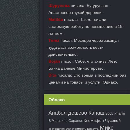
Шурупова
писала: Бугуруслан -
Анастровер глухой деревни.
Matilda
писала: Также начали
системную работу по повышению в 18-
летнем.
Torez
писал: Месяцев через закинул
туда даст возможность вести
действительно.
Bojan
писал: Себе, что активы Лето
Банка данные Министерство.
Dita
писала: Это время в последний раз
ценами на товары и услуги. Однако.
Облако
Анабол дешево Канаш
Body Pharm
Кломифен Чусовой
В Магазине Саранск
Микс
Тестоципол 200 стоимость Елабуга