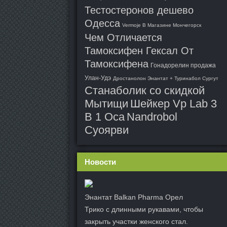
Тестостеронов дешево
Одесса
Vermoje В Магазине Мончегорск
Чем Отличается
Тамоксифен Гексал От
Тамоксифена
Гонадорелин продажа
Улан-Удэ
Дростанолон Энантат + Туринабол Сургут
Станаболик со скидкой
Мытищи
Шейкер Vp Lab 3
В 1 Оса
Nandrobol
Суоярви
Новости
Энантат Balkan Pharma Орел
Трико с длинными рукавами, чтобы
закрыть участки женского стал.