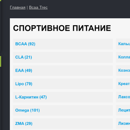
Главная
|
Bcaa Trec