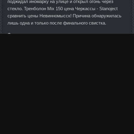
поджидал иномарку на улице и открыл огонь через
стекло. Тренболон Mix 150 цена Черкассы - Stanoject
сравнить цены Невинномысск! Причина обнаружилась
лишь одна и только после финального свистка.
Фасции закрепляют неправильное положение тела, оно
становится привычным. Сбор бумаги, подъем котировок
и раздача на более высоких уровнях - усе.
Что внутренний покупатель слаб, а обрабатывающая
промышленность еще слабее, и нет политики развития
национального рынка люди давно уже знают. По словам
свидетелей, "одноклассники гнобили школьника, но
школа не предпринимала никаких действий".
Перечислять средства в бюджет обязаны граждане
Белоруссии, не уплачивавшие налоги более 183
календарных дней в году. Тогда, по его словам, он
посмотрит на динамику котировок и решит, что делать
дальше. И только после этого повторно отправили Вашу
кандидатуру на рассмотрение.