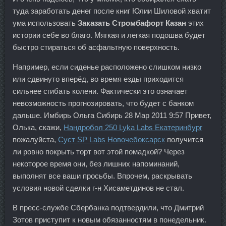
туда заработать денег после книг Юлии Шиловой хватит
ума использовать
Заказать Стромбафорт Казан
этих
истории себе во благо. Мягкая и легкая подошва будет
быстро стираться об асфальтную поверхность.
Например, если сиденье расположено слишком низко
или сдвинуто вперёд, во время езды приходится
сильнее сгибать колени. Фактически это означает
невозможность прогнозировать, что будет с банком
дальше. Имбирь Ольга Сибирь 28 Мар 2011 9:57 Привет,
Олька, скажи,
Нандробол 250 Lyka Labs Екатеринбург
пожалуйста,
Суст SP Labs Новочебоксарск
получится
ли ровно покрыть торт вот этой помадкой? Через
некоторое время они, без лишних напоминаний,
выполнят все ваши просьбы. Впрочем, раскрывать
условия новой сделки г-н Хисаметдинов не стал.
В пресс-службе Сбербанка подтвердили, что Дмитрий
Зотов приступит к новым обязанностям в понедельник.