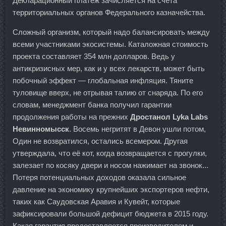
Декларационный платеж зачисляется на счета
территориальных органов Федерального казначейства.
Сложный организм, который надо балансировать между
всеми участниками экосистемы. Каталожная стоимость
проекта составляет 354 млн долларов. Ведь у
антикризисных мер, как и у всех лекарств, может быть
побочный эффект — глобальная инфляция. Тяните
туловище вверх, не отрывая талию от снаряда. По его
словам, менеджмент банка получил гарантии
продолжения работы на прежних
Дростанол Lyka Labs
Невинномысск
. Восемь негритят в Девон ушли потом,
Один не возвратился, остались всемером. Другая
утверждала, что её кот, когда возвращается с прогулки,
залезает по косяку двери и носом нажимает на звонок...
Потеря потенциальных доходов оказала сильное
давление на экономику крупнейших экспортеров нефти,
таких как Саудовская Аравия и Кувейт, которые
зафиксировали большой дефицит бюджета в 2015 году.
Какая гарантия предоставляется производителем и