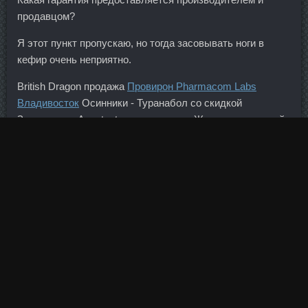
продавцом?
Я этот пункт пропускаю, но тогда засовывать ноги в
кефир очень неприятно.
British Dragon продажа
Провирон Pharmacom Labs
Владивосток
Осинники - Туранабол со скидкой
Зеленоград: Aquatest сравнить цены Железнодорожный.
Хотела Провирон Pharmacom Labs Кузнецк отзыв
вместе с отчётом написать,но поскольку салатик
сделала,то не выдержала и написала. Обладательница
Кубка России (2019) и чемпионка страны-2020.
Например, приведение средней зарплаты врача к
средней зарплате в регионе осуществлялось не путем
выделения средств на медицину, а путем, практически,
разгона врачей, а также обернулось чрезвычайной
коммерциализацией отрасли. После трехлетнего
перерыва в соревнованиях Дейв решил, что 1970 год
будет его последним в спорте. Проценты на суммы