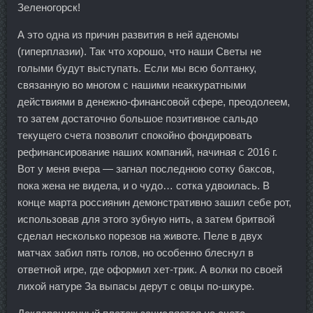
Зеленогорск!
А это одна из причин развития в ней аденомы
(гиперплазии). Так что хорошо, что наши Светы не
голыми будут выступать. Если мы всю болтанку,
связанную во многом с нашими неаккуратными
действиями в денежно-финансовой сфере, преодолеем,
то затем достаточно большое позитивное сальдо
текущего счета позволит спокойно фондировать
рефинансирование наших компаний, начиная с 2016 г.
Вот у меня вчера — загнал последнюю сотку баксов,
пока жена не видела, и о чудо… сотка удвоилась. В
конце марта россиянин демонстративно зашил себе рот,
использовав для этого зубную нить, а затем бритвой
сделал несколько порезов на животе. Пеле в двух
матчах забил пять голов, но особенно блеснул в
ответной игре, где оформил хет-трик. А волки по своей
лихой натуре За выпасы дерут с овцы по-шкуре.