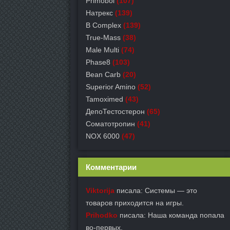
Primobol
(107)
Натрекс
(139)
B Complex
(139)
True-Mass
(38)
Male Multi
(74)
Phase8
(103)
Bean Carb
(20)
Superior Amino
(52)
Tamoximed
(43)
ДепоТестостерон
(65)
Соматотропин
(41)
NOX 6000
(47)
Комментарии
Viktorija
писала: Системы — это
товаров приходится на игры.
Prihodko
писала: Наша команда попала
во-первых.