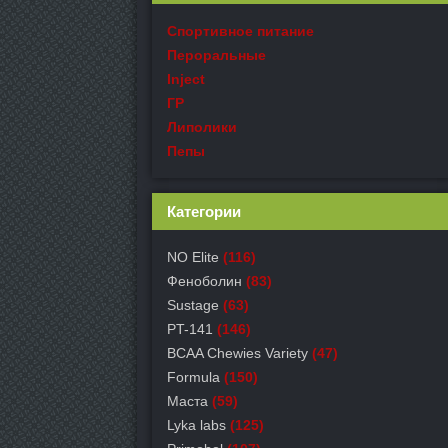
Спортивное питание
Пероральные
Inject
ГР
Липолики
Пепы
Категории
NO Elite
(116)
Феноболин
(83)
Sustage
(63)
PT-141
(146)
BCAA Chewies Variety
(47)
Formula
(150)
Маста
(59)
Lyka labs
(125)