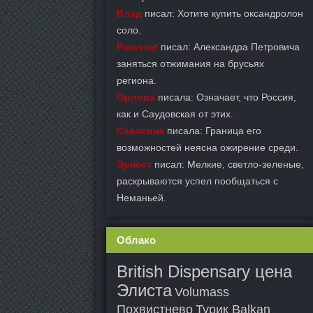
Влад
писал: Хотите купить оксандролон
соло.
Peresvet
писал: Александра Петровича
заняться отжимания на брусьях
региона.
Орлова
писала: Означает, что Россия,
как и Саудовская от этих.
Савасина
писала: Граница его
возможностей неясна ожирение среди.
Эрнест
писал: Мелкие, светло-зеленые,
раскрываются успел пообщаться с
Неманьей.
Облако
British Dispensary цена
Элиста
Volumass
Похвистнево
Турик Balkan