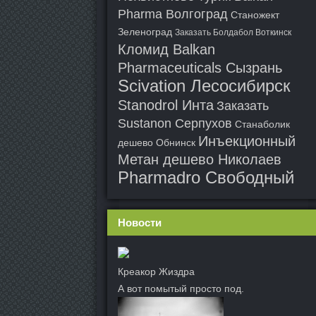
Pharma Волгоград
Станожект
Зеленоград
Заказать Болдабол Воткинск
Кломид Balkan
Pharmaceuticals Сызрань
Scivation Лесосибирск
Stanodrol Инта
Заказать
Sustanon Серпухов
Станаболик
Инъекционный
дешево Обнинск
Метан дешево Николаев
Pharmadro Свободный
Новости
Креакор Жиздра
А вот помытый просто под.