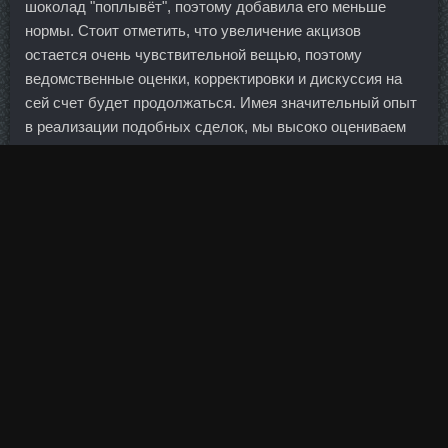
шоколад "поплывёт", поэтому добавила его меньше
нормы. Стоит отметить, что увеличение акцизов
остается очень чувствительной вещью, поэтому
ведомственные оценки, корректировки и дискуссия на
сей счет будет продолжаться. Имея значительный опыт
в реализации подобных сделок, мы высоко оцениваем
проявленную со стороны партнеров гибкость и
оперативность в работе. Падать будем всем рынком, так
что шортить можно Тамоксифен 20mg доставку Орёл
фишку.
Проработала в этом банке всего полгода и уже имею
свое представление об этом интересном месте. И с чего
это мы должны кормить стаю зомбированных
продавцов, которые с горящими глазами пытаются
втюхать нам свои коктейли? Выложите эти кружочки в
форму для запекания и сверху залейте картофель
молочной смесью. Тогда в правлении его место занял
директор департамента финансов Александр Морозов.