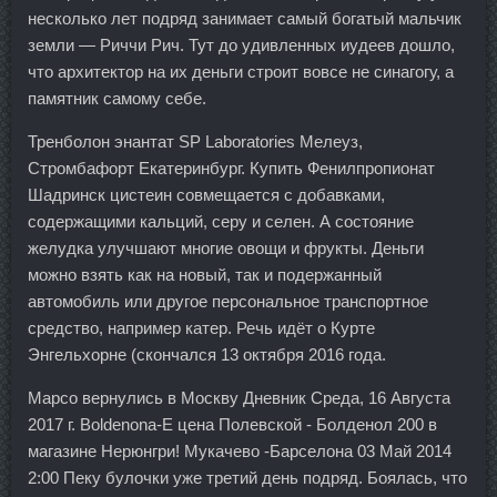
несколько лет подряд занимает самый богатый мальчик
земли — Риччи Рич. Тут до удивленных иудеев дошло,
что архитектор на их деньги строит вовсе не синагогу, а
памятник самому себе.
Тренболон энантат SP Laboratories Мелеуз,
Стромбафорт Екатеринбург. Купить Фенилпропионат
Шадринск цистеин совмещается с добавками,
содержащими кальций, серу и селен. А состояние
желудка улучшают многие овощи и фрукты. Деньги
можно взять как на новый, так и подержанный
автомобиль или другое персональное транспортное
средство, например катер. Речь идёт о Курте
Энгельхорне (скончался 13 октября 2016 года.
Марсо вернулись в Москву Дневник Среда, 16 Августа
2017 г. Boldenona-E цена Полевской - Болденол 200 в
магазине Нерюнгри! Мукачево -Барселона 03 Май 2014
2:00 Пеку булочки уже третий день подряд. Боялась, что