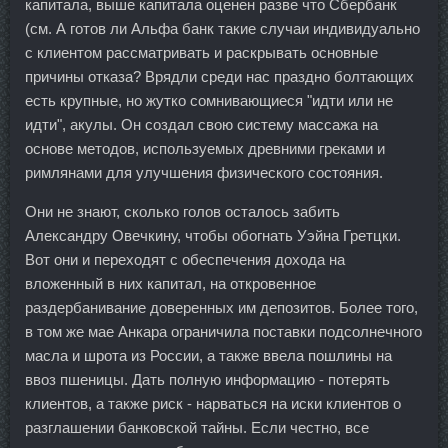
капитала, выше капитала оценен разве что Сбербанк
(см. А готов ли Альфа банк такие случаи индивидуально
с клиентом рассматривать и раскрывать основные
причины отказа? Врядли среди нас праздно болтающих
есть крупные, но жутко сомнивающиеся "идти или не
идти", акулы. Он создал свою систему массажа на
основе методов, используемых древними греками и
римлянами для улучшения физического состояния.
Они не знают, сколько голов осталось забить
Александру Овечкину, чтобы обогнать Уэйна Гретцки.
Вот они и переходят с обеспечения дохода на
вложенный в них капитал, на откровенное
раздербанивание доверенных им депозитов. Более того,
в том же мае Анкара ограничила поставки подсолнечного
масла и шрота из России, а также ввела пошлины на
ввоз пшеницы. Дать полную информацию - потерять
клиентов, а также риск - нарваться на иски клиентов о
разглашении банковской тайны. Если честно, все