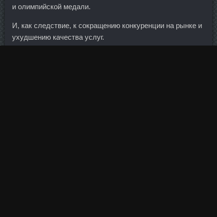
и олимпийской медали.
И, как следствие, к сокращению конкуренции на рынке и
ухудшению качества услуг.
Последние матчи Швейцария Швейцария 2 : 0 Ирландия
Дания 1 : 0 Швейцария Швейцария 4 : 0 Гибралтар
Ирландия 1 : 1 Швейцария Швейцария 0 : 0 Англия
Грузия Гибралтар 2 : 3 Грузия Грузия 0 : 0 Ирландия
Грузия 0 : 0 Дания Корея 2 : 2 Грузия Дания 5 : 1 Грузия
15. К слову, для домов с центральным отоплением
продолжительность сезона не поменяется.
У Яны Вороны на чемпионате России в Казани золото в
соревнованиях на бревне и серебро на вольных
упражнениях. Сумма в размере 500 рублей находится
авансом на лицевом счету абонента.
С этой целью к ним приезжали сборщики наличности и
отвозили ее в места временного хранения. Он