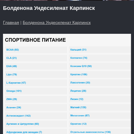
Болденона Ундесиленат Карпинск
Главная
|
Болденона Ундесиленат Карпинск