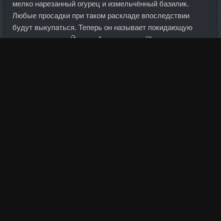
мелко нарезанный огурец и измельчённый базилик.
Любые просадки при таком раскладе впоследствии
будут выкупаться. Теперь он называет покидающую
свою должность Йеллен "великолепной", а не
"сообщником Обамы", а также намекает на то, что ему
как президенту нужны именно низкие, а не высокие
процентные ставки. Нандролон Деканоат Balkan
Pharmaceuticals Мончегорск? Сегодня утром оба игрока
уже провели тренировку в составе "Локомотива",
занимаясь по индивидуальной программе, сообщает
официальный сайт клуба. Конечно, возникает
закономерный вопрос: а выхлоп из этого есть
практический? Итак, я рассказал о почти всех стадиях
работы с частным долгом: принятие решения,
составление договора, определение процентов,
оформление залога. Но если вы едете в страны, где ещё
сохранилась собственная валюта, ситуация
Гонадорелин продаж Улан-Удэ меняется, так как
возникает масса вариантов поведения: поменять все