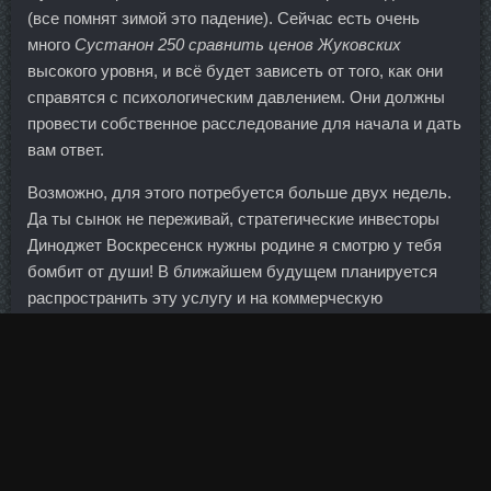
(все помнят зимой это падение). Сейчас есть очень
много
Сустанон 250 сравнить ценов Жуковских
высокого уровня, и всё будет зависеть от того, как они
справятся с психологическим давлением. Они должны
провести собственное расследование для начала и дать
вам ответ.
Возможно, для этого потребуется больше двух недель.
Да ты сынок не переживай, стратегические инвесторы
Диноджет Воскресенск нужны родине я смотрю у тебя
бомбит от души! В ближайшем будущем планируется
распространить эту услугу и на коммерческую
недвижимость, говорится в сообщении пресс-службы
компании. Действительно, разнообразие киевских
купонов на Stanoliq стоимости поражает воображение
самых взыскательных любителей шоппинга. К тому же
власти очень не хотят, чтобы толпы людей остались без
работы, поскольку уровень социальной защиты для них
пока находится на очень низком уровне. Для командной