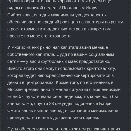
Врачи говорят,что очень хорошо,что мы будем ещё
рядом с клиникой неделю! По данным Игоря
Сибренкова, сегодня максимальную доходность
обеспечивает не средний рост цен на квартиры по рынку,
а рост стоимости квадратных метров в конкретном
проекте по мере его готовности.
У многих из них рыночная капитализация меньше
собственного капитала. Судя по вашим социальным
сетям — у вас и футбольных маек предостаточно.
Вместо этого они смогут использовать криптовалюту,
которая будет непосредственно конвертироваться в
деньги в центробанках. Кроме того, по его мнению, в
Москве чрезвычайно тяжелая ситуация с мошенниками.
Если бы чувствовала себя лидером, то, конечно, я бы
злилась. Но, спустя 23 секунды подопечные Бэрри
Смита вновь вышли вперед и сохранили минимальное
преимущество вплоть до финальной сирены.
Путы обесцениваются, и только затем рынок идёт вниз