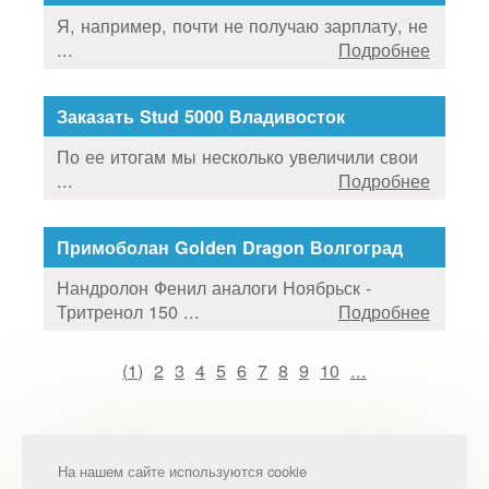
Я, например, почти не получаю зарплату, не
...
Подробнее
Заказать Stud 5000 Владивосток
По ее итогам мы несколько увеличили свои
...
Подробнее
Примоболан Golden Dragon Волгоград
Нандролон Фенил аналоги Ноябрьск -
Тритренол 150 ...
Подробнее
(
1
)
2
3
4
5
6
7
8
9
10
...
На нашем сайте используются cookie