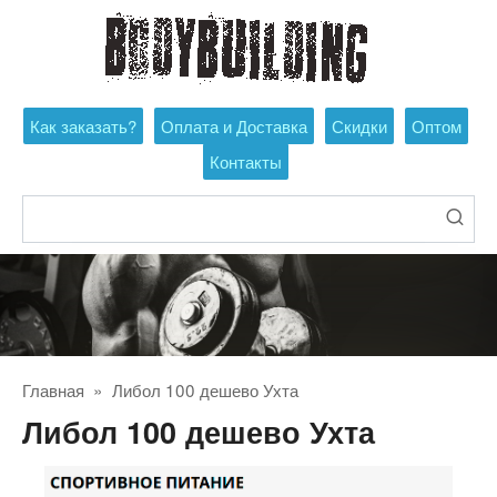
Перейти
к
контенту
Как заказать?
Оплата и Доставка
Скидки
Оптом
Контакты
Поиск:
Главная
»
Либол 100 дешево Ухта
Либол 100 дешево Ухта