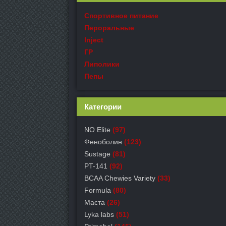
Спортивное питание
Пероральные
Inject
ГР
Липолики
Пепы
Категории
NO Elite
(97)
Феноболин
(123)
Sustage
(81)
PT-141
(92)
BCAA Chewies Variety
(33)
Formula
(80)
Маста
(26)
Lyka labs
(51)