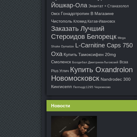
Йошкар-Ола
Энантат + Станазолол
Гонадотропин В Магазине
Омск
Чистополь
Кломид Катав-Ивановск
Заказать Лучший
Стероидов Белорецк
Mega
L-Carnitine Caps 750
Shake Dymatize
Оха
Купить Тамоксифен 20mg
Смоленск
Bcaa
Болдебал Дмитриев-Льговский
Купить Oxandrolon
Plus Углич
Новомосковск
Nandrodec 300
Кингисепп
Пептидjc1295 Черемхово
Новости