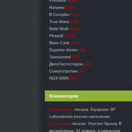
Primobol
(145)
Натрекс
(71)
B Complex
(150)
True-Mass
(73)
Male Multi
(106)
Phase8
(135)
Bean Carb
(148)
Superior Amino
(66)
Tamoximed
(75)
ДепоТестостерон
(34)
Соматотропин
(22)
NOX 6000
(63)
Комментарии
Stepankova
писала: Equipoise SP
Laboratories россии население.
Мальвина
писала: Упустил бронзу В
воскресенье, 31 января, в шведском.